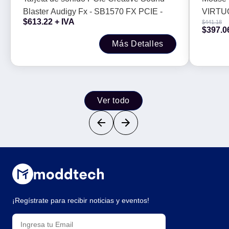
recar
Blaster Audigy Fx - SB1570 FX PCIE -
VIRTU
$
613.22
+ IVA
$
441.18
Batería
$
397.0
Más Detalles
Ver todo
¡Regístrate para recibir noticias y eventos!