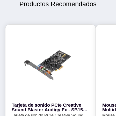
Productos Recomendados
Tarjeta de sonido PCIe Creative
Mouse
Sound Blaster Audigy Fx - SB1570
Multidispo
FX PCIE -
AIR M
Tarjeta de sonido PCIe Creative Sound
Mouse I