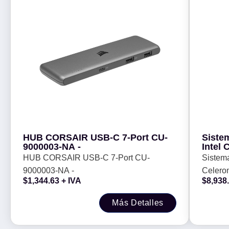
HUB CORSAIR USB-C 7-Port CU-
Siste
9000003-NA -
Intel
128Gb
HUB CORSAIR USB-C 7-Port CU-
Sistem
Windo
9000003-NA -
Celero
$
1,344.63
+ IVA
$
8,938
Freedo
Linux reso
Más Detalles
GHz