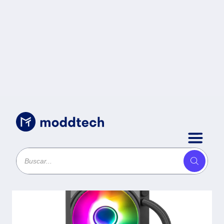
Sin categoría
/
ENFRIAMIENTO LIQ..ARGB
VATN- YTS120SL-01 -