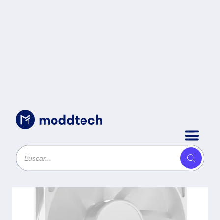
Sin categoría
/
VENTI CO-9050192-WW
RS120 120MM BLANCO -