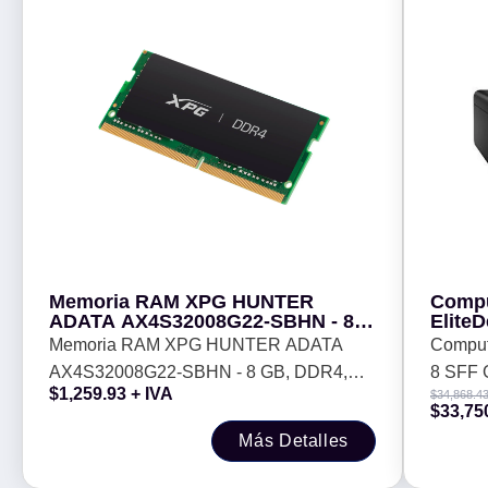
Memoria RAM XPG HUNTER
Compu
ADATA AX4S32008G22-SBHN - 8
Elite
GB, DDR4, 3200MT/s, SODIMM CL-
(D71Y
Memoria RAM XPG HUNTER ADATA
Comput
22 DISIPADOR ALUMINIO
Core 
AX4S32008G22-SBHN - 8 GB, DDR4,
8 SFF 
SSD1 
$
1,259.93
+ IVA
$
34,868.4
Garant
3200MT/s, SODIMM CL-22 DISIPADOR
Procesa
$
33,75
ALUMINIO
Memori
Más Detalles
Pro. Ga