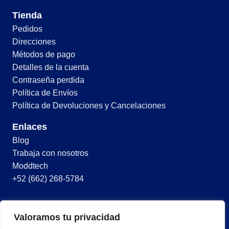
Tienda
Pedidos
Direcciones
Métodos de pago
Detalles de la cuenta
Contraseña perdida
Política de Envíos
Política de Devoluciones y Cancelaciones
Enlaces
Blog
Trabaja con nosotros
Moddtech
+52 (662) 268-5784
© 2026 Todos los derechos reservados
Valoramos tu privacidad
Términos y condiciones