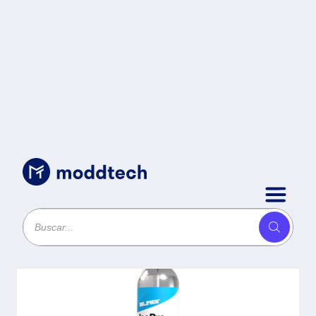
Sin categoría
/
IsoPro Alcohol Isopropilico
250 ml -