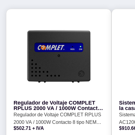
Regulador de Voltaje COMPLET
Siste
RPLUS 2000 VA / 1000W Contacto
la ca
8 tipo NEMA 5-15R - Supresor de
pack) 
Regulador de Voltaje COMPLET RPLUS
Sistema
picos de voltaje 504 J, P/N ERV-6-
2000 VA / 1000W Contacto 8 tipo NEMA
AC1200
012, Clavija de salida NEMA 5
$
502.71
+ IVA
$
910.6
5-15R - Supresor de picos de voltaje 504