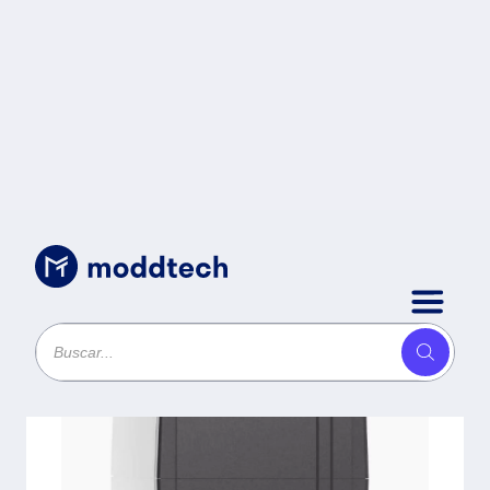
Sin categoría
/
UPS de 600 VA / 360W /
Protección Contra Sobrecarga y
Descarga / Entrada y Salida 120
VCA -