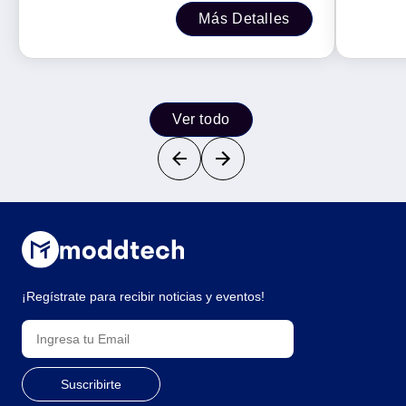
J, P/N ERV-6-012, Clavija de salida
Más Detalles
NEMA 5
Ver todo
¡Regístrate para recibir noticias y eventos!