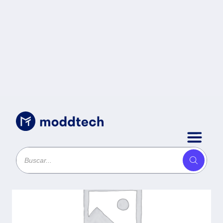
Sin categoría
/
Monitor Lenovo ThinkVision S27-4e
- 1x HDMI® 1.4, 1x VGA, tiempo de
respuesta 4ms, 3 años de garantia
con fabricante