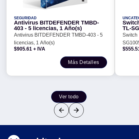
SEGURIDAD
UNCATE
Antivirus BITDEFENDER TMBD-
Switc
403 - 5 licencias, 1 Año(s)
TL-SG
Antivirus BITDEFENDER TMBD-403 - 5
Switch
licencias, 1 Año(s)
SG1005
$
905.61
+ IVA
$
555.5
Más Detalles
Ver todo