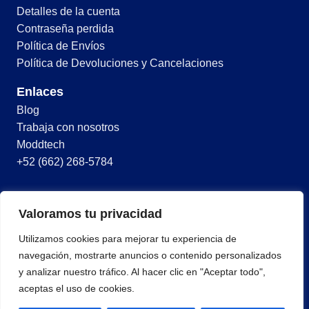
Detalles de la cuenta
Contraseña perdida
Política de Envíos
Política de Devoluciones y Cancelaciones
Enlaces
Blog
Trabaja con nosotros
Moddtech
+52 (662) 268-5784
© 2026 Todos los derechos reservados
Valoramos tu privacidad
Términos y condiciones
Utilizamos cookies para mejorar tu experiencia de
Política de privacidad
navegación, mostrarte anuncios o contenido personalizados
y analizar nuestro tráfico. Al hacer clic en "Aceptar todo",
aceptas el uso de cookies.