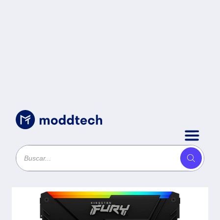
Sin categoría
/
MEMORIA RAM KINGSTON
FURY BEAST RGB 16GB
3600MT/S DDR4 CL18 DIMM -