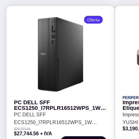
Oferta
PERIFER
PC DELL SFF
Impres
ECS1250_I7RPLR16512WPS_1W
Etiqu
R7PKP. Core i7 14700 16 GB.
MPD31
PC DELL SFF
Impreso
512GB. W11 Pro - Garantía 1 año
ECS1250_I7RPLR16512WPS_1W
YUSHI
$
3,190
$
28,423.91
R7PKP. Core i7 14700 16 GB. 512GB.
(MPD31
$
27,744.56
+ IVA
W11 Pro - Garantía 1 año