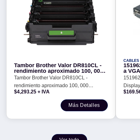
CABLES
Tambor Brother Valor DR810CL -
15196
rendimiento aproximado 100, 000
a VGA
páginas, compatible solo con
HD15 
Tambor Brother Valor DR810CL -
151962 
MFCL9630CDN
Negro
rendimiento aproximado 100, 000
Displa
$
4,293.25
+ IVA
$
169.5
páginas, compatible solo con
- 15 cm
MFCL9630CDN
Más Detalles
Ver todo