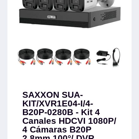
SAXXON SUA-
KIT/XVR1E04-I/4-
B20P-0280B - Kit 4
Canales HDCVI 1080P/
4 Cámaras B20P
2.8mm 100°/ DVR