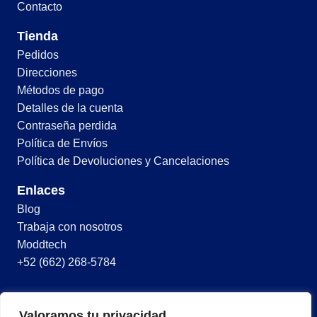
Contacto
Tienda
Pedidos
Direcciones
Métodos de pago
Detalles de la cuenta
Contraseña perdida
Política de Envíos
Política de Devoluciones y Cancelaciones
Enlaces
Blog
Trabaja con nosotros
Moddtech
+52 (662) 268-5784
© 2026 Todos los derechos reservados
Valoramos tu privacidad