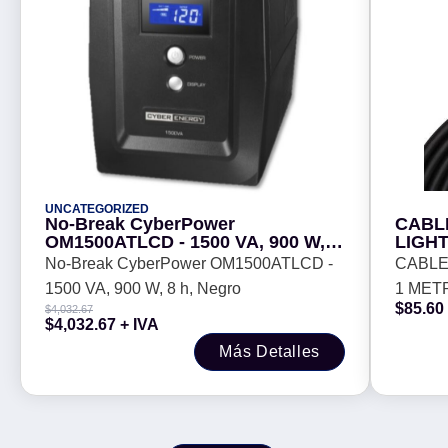
UNCATEGORIZED
No-Break CyberPower
CABLE
OM1500ATLCD - 1500 VA, 900 W, 8
LIGHT
h, Negro
BROB
No-Break CyberPower OM1500ATLCD -
CABLE 
1500 VA, 900 W, 8 h, Negro
1 MET
$
85.60
$
4,032.67
$
4,032.67
+ IVA
Más Detalles