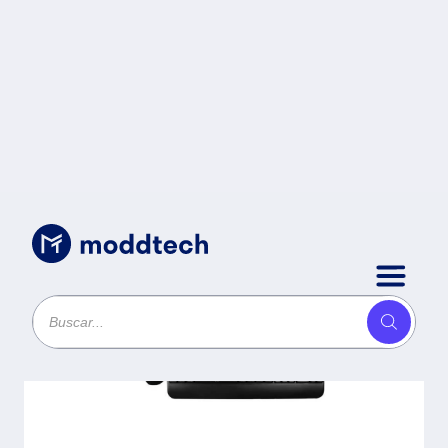
Sin categoría
/
PC-201434 Kit de Teclado y Mouse
Inalámbrico Bluetooth Teclas
multimedia 2.4GHz Keyvance |
PERFECT CHOICE -