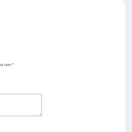
os con
*