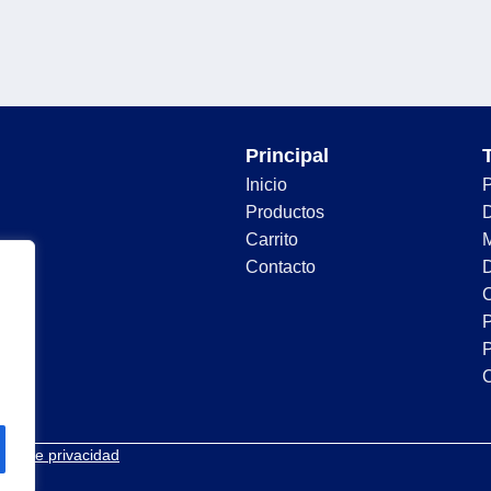
Principal
Inicio
Productos
D
Carrito
Contacto
D
C
P
P
tica de privacidad