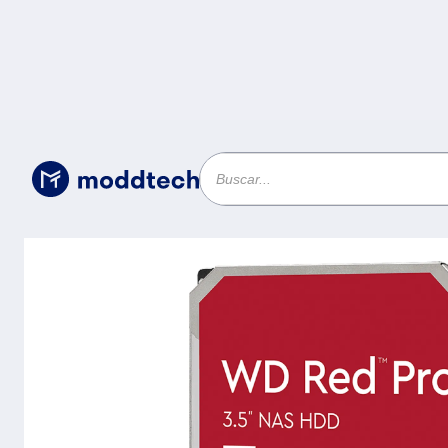
Sin categoría
/
DD WD RED PRO WD240KFGX 24TB