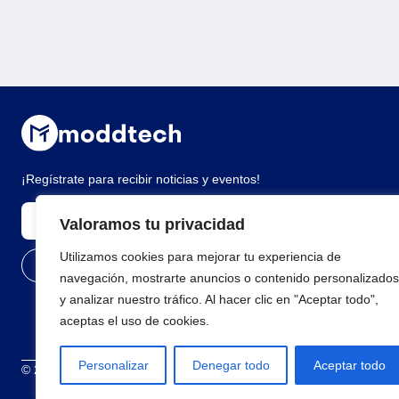
¡Regístrate para recibir noticias y eventos!
Valoramos tu privacidad
Utilizamos cookies para mejorar tu experiencia de
navegación, mostrarte anuncios o contenido personalizados
y analizar nuestro tráfico. Al hacer clic en "Aceptar todo",
aceptas el uso de cookies.
Personalizar
Denegar todo
Aceptar todo
© 2026 Todos los derechos reservados
Términos y condiciones
Polí