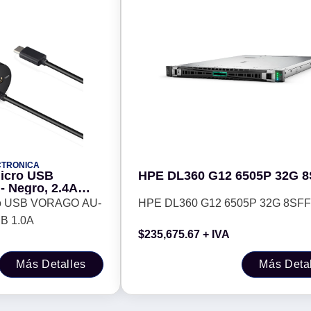
CTRONICA
micro USB
HPE DL360 G12 6505P 32G 8
 Negro, 2.4A
cro USB VORAGO AU-
HPE DL360 G12 6505P 32G 8SFF
SB 1.0A
$
235,675.67
+ IVA
Más Detalles
Más Deta