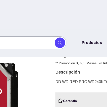
DD WD RED PR
Productos
 -
$
11,030.35
+ IV
* Los gastos de envío se mostrarán
** Promoción 3, 6, 9 Meses Sin 
Descripción
DD WD RED PRO WD240KFG
Garantia