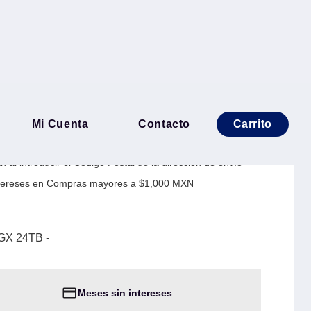
O WD240KFGX 24TB -
Mi Cuenta
Contacto
Carrito
A
 al introducir el Código Postal de la dirección de envío
Intereses en Compras mayores a $1,000 MXN
X 24TB -
Meses sin intereses