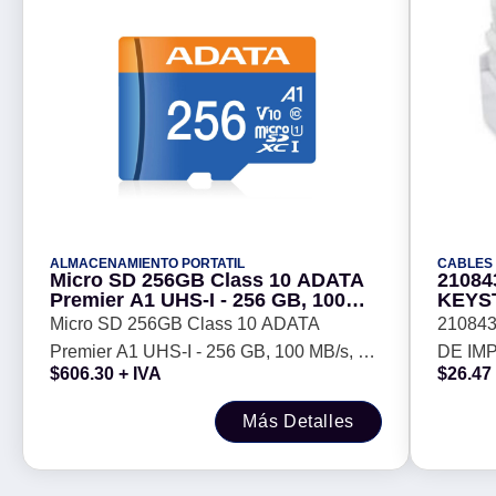
ALMACENAMIENTO PORTATIL
CABLES
Micro SD 256GB Class 10 ADATA
21084
Premier A1 UHS-I - 256 GB, 100
KEYS
MB/s, 25 MB/s, Negro, Clase 10
-
Micro SD 256GB Class 10 ADATA
21084
Premier A1 UHS-I - 256 GB, 100 MB/s, 25
DE IM
$
606.30
+ IVA
$
26.47
MB/s, Negro, Clase 10
Más Detalles