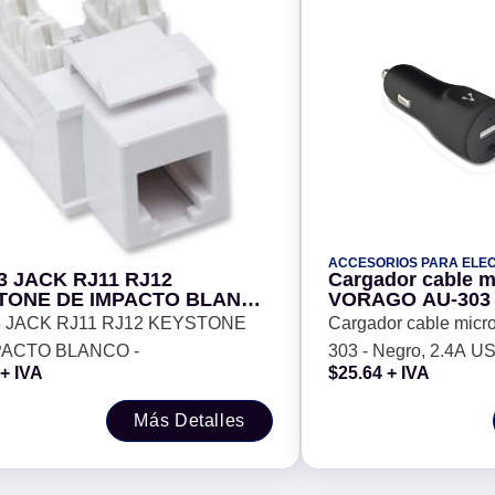
ACCESORIOS PARA ELE
3 JACK RJ11 RJ12
Cargador cable 
TONE DE IMPACTO BLANCO
VORAGO AU-303 -
USB 1.0A
3 JACK RJ11 RJ12 KEYSTONE
Cargador cable mi
PACTO BLANCO -
303 - Negro, 2.4A U
+ IVA
$
25.64
+ IVA
Más Detalles