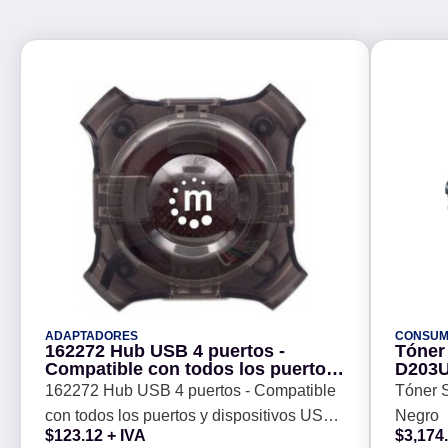
ADAPTADORES
CONSUM
162272 Hub USB 4 puertos -
Tóner
Compatible con todos los puertos
D203U
y dispositivos USB, 3 años de
162272 Hub USB 4 puertos - Compatible
Tóner 
garantia.
con todos los puertos y dispositivos USB,
Negro
$
123.12
+ IVA
$
3,174
3 años de garantia.