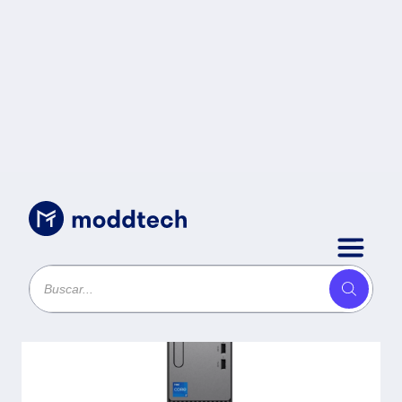
Sin categoría
/
PC de escritorio LENOVO
ThinkCentre Neo 30S Gen 5 - Intel
Core i5-13420H, 32GB, 512 GB
SSD, Windows 11 Pro.