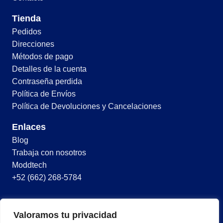
Tienda
Pedidos
Direcciones
Métodos de pago
Detalles de la cuenta
Contraseña perdida
Política de Envíos
Política de Devoluciones y Cancelaciones
Enlaces
Blog
Trabaja con nosotros
Moddtech
+52 (662) 268-5784
© 2026 Todos los derechos reservados
Valoramos tu privacidad