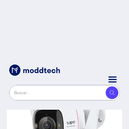
Sin categoría
/
Cámara WiFi TP-LINK Tapo
C325WB -