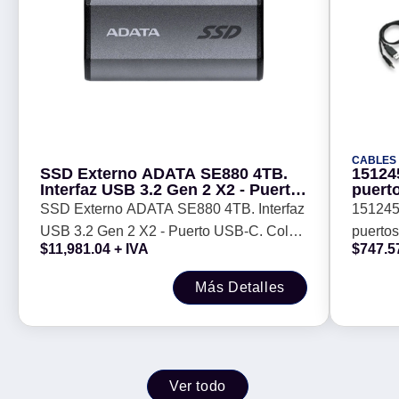
CABLES
SSD Externo ADATA SE880 4TB.
15124
Interfaz USB 3.2 Gen 2 X2 - Puerto
puerto
USB-C. Color GRIS. Numero de
sopor
SSD Externo ADATA SE880 4TB. Interfaz
151245 
parte AELI-SE880-4TCGY
USB 3.2 Gen 2 X2 - Puerto USB-C. Color
puertos
$
11,981.04
+ IVA
$
747.5
GRIS. Numero de parte AELI-SE880-
4TCGY
Más Detalles
Ver todo