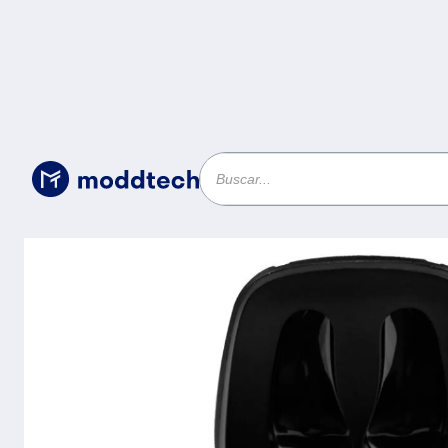
Sin categoría
/
Audífonos TWS Gamer HELMET V-930174 -
auditiva con los audífonos TWS ideales pa
C