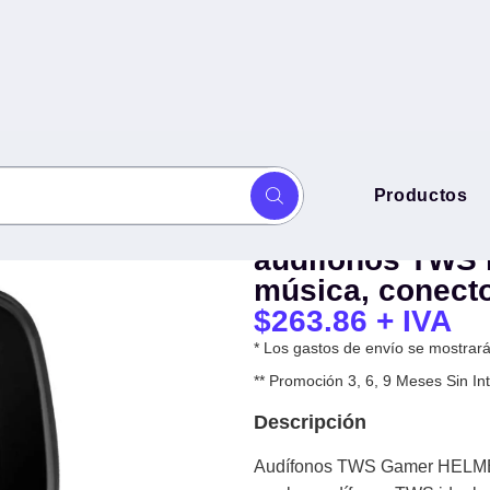
Audífonos TWS
Productos
 experimenta la perfección
experimenta la 
ra gaming y música, conector tipo
audífonos TWS 
música, conecto
$
263.86
+ IVA
* Los gastos de envío se mostrarán
** Promoción 3, 6, 9 Meses Sin 
Descripción
Audífonos TWS Gamer HELMET 