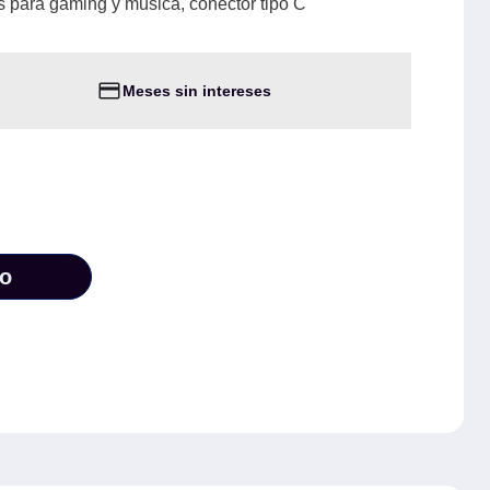
 para gaming y música, conector tipo C
Meses sin intereses
to