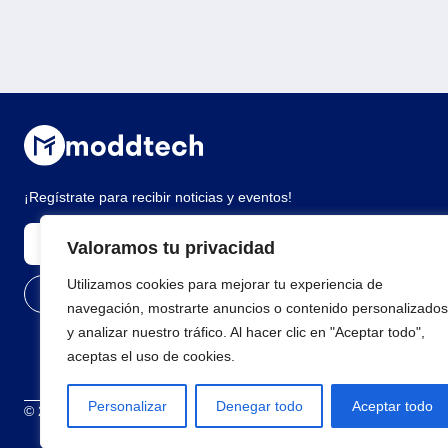
¡Regístrate para recibir noticias y eventos!
Valoramos tu privacidad
Utilizamos cookies para mejorar tu experiencia de
navegación, mostrarte anuncios o contenido personalizados
y analizar nuestro tráfico. Al hacer clic en "Aceptar todo",
aceptas el uso de cookies.
Personalizar
Denegar todo
Aceptar todo
© 2026 Todos los derechos reservados
Términos y condiciones
Polí