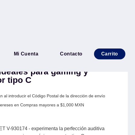
 Gamer HELMET V-930174 -
Mi Cuenta
Contacto
Carrito
perfección auditiva con los
ideales para gaming y
r tipo C
 al introducir el Código Postal de la dirección de envío
Intereses en Compras mayores a $1,000 MXN
V-930174 - experimenta la perfección auditiva