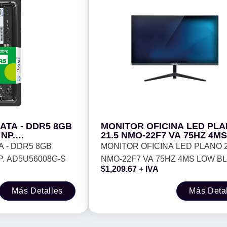
ATA - DDR5 8GB
MONITOR OFICINA LED PL
NP.
21.5 NMO-22F7 VA 75HZ 4M
BLUE LIGHT VESA 16:9 FUL
A - DDR5 8GB
MONITOR OFICINA LED PLANO 2
1920*1080 HDMI VGA NEGRO
P. AD5U56008G-S
NMO-22F7 VA 75HZ 4MS LOW B
$
1,209.67
+ IVA
LIGHT VESA 16:9 FULL HD 1920
HDMI VGA NEGRO -
Más Detalles
Más Deta