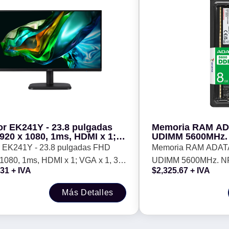
or EK241Y - 23.8 pulgadas
Memoria RAM AD
920 x 1080, 1ms, HDMI x 1;
UDIMM 5600MHz. 
 1, 3 Años de Garantia
AD5U56008G-S
r EK241Y - 23.8 pulgadas FHD
Memoria RAM ADAT
1080, 1ms, HDMI x 1; VGA x 1, 3
UDIMM 5600MHz. N
.31
+ IVA
$
2,325.67
+ IVA
e Garantia
Más Detalles