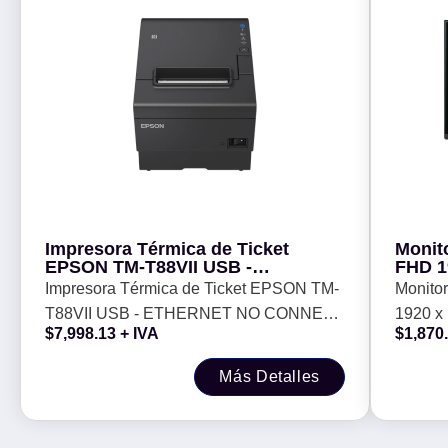
Impresora Térmica de Ticket
Monit
EPSON TM-T88VII USB -
FHD 1
ETHERNET NO CONNECT IT
VGA x
Impresora Térmica de Ticket EPSON TM-
Monito
C31CJ57052. -
T88VII USB - ETHERNET NO CONNECT
1920 x 
$
7,998.13
+ IVA
$
1,870
IT C31CJ57052. -
Años d
Más Detalles