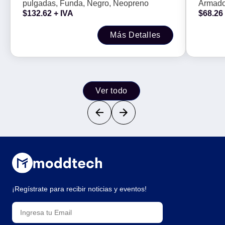
pulgadas, Funda, Negro, Neopreno
Armado
y de E
$
132.62
+ IVA
$
68.26
Camara
Conect
Más Detalles
Ver todo
¡Regístrate para recibir noticias y eventos!