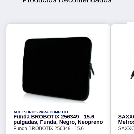
ACCESORIOS PARA CÓMPUTO
Funda BROBOTIX 256349 - 15.6
SAXXO
pulgadas, Funda, Negro, Neopreno
Metro
Energ
Funda BROBOTIX 256349 - 15.6
SAXXON
Megap