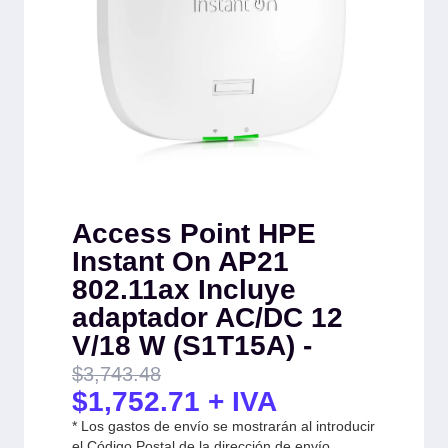
Access Point HPE
Instant On AP21
802.11ax Incluye
adaptador AC/DC 12
V/18 W (S1T15A) -
$
3,743.48
$
1,752.71
+ IVA
* Los gastos de envío se mostrarán al introducir
el Código Postal de la dirección de envío