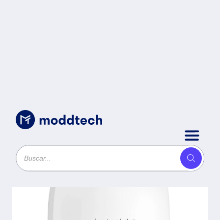
Sin categoría
/
Access Point HPE Instant On AP21
802.11ax Incluye adaptador
AC/DC 12 V/18 W (S1T15A) -