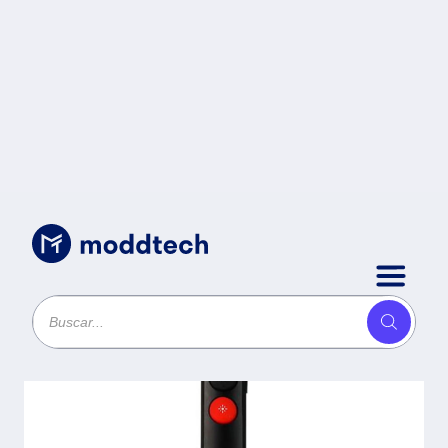
Sin categoría
/
PRESENTADOR APUNTADOR
LASER VORAGO LASP-305
INALAMBRICO USB SLIM
NEGRO -