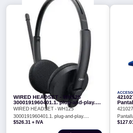
ACCESO
WIRED HEADSET - WH125
42102
3000191960401.1. plug-and-play.
Pantal
conectividad USB-A. Garantia 3
de lim
WIRED HEADSET - WH125
421027
años. -
microf
3000191960401.1. plug-and-play.
Pantall
$
526.31
+ IVA
$
127.0
conectividad USB-A. Garantia 3 años. -
limpiez