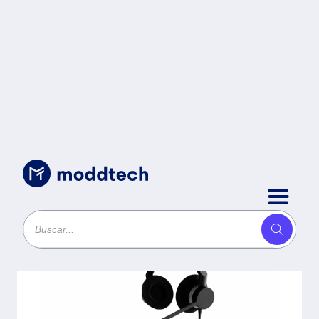
Sin categoría
/
Diadema Jabra 24189-999-799 -
Negro, Alámbrico, Supraaural, 20
- 20000 Hz