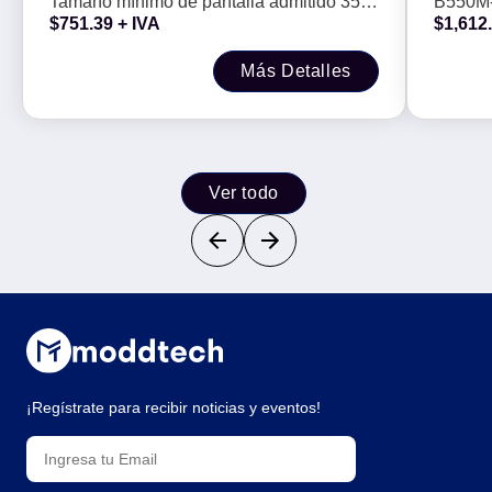
Tamaño mínimo de pantalla admitido 35 -
B550M-
$
751.39
+ IVA
$
1,612
6 cm (14 pulgadas)
128GB 
Más Detalles
Ver todo
¡Regístrate para recibir noticias y eventos!