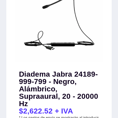
Diadema Jabra 24189-
999-799 - Negro,
Alámbrico,
Supraaural, 20 - 20000
Hz
$
2,622.52
+ IVA
* Los gastos de envío se mostrarán al introducir