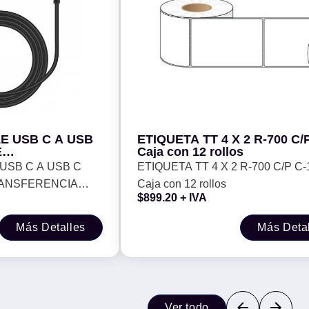
E USB C A USB
ETIQUETA TT 4 X 2 R-700 C/P
E
Caja con 12 rollos
RAPIDA - 2
USB C A USB C
ETIQUETA TT 4 X 2 R-700 C/P C-1
TIBLE CON
RANSFERENCIA
Caja con 12 rollos
POSITIVOS,
$
899.20
+ IVA
OD. GCU-UCQC-
S, COMPATIBLE
DISPOSITIVOS,
Más Detalles
Más Deta
. GCU-UCQC-01
Ver todo