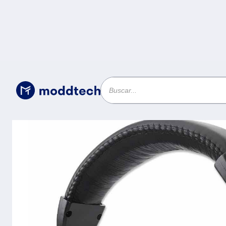
Electrónica
/
179843 Audífonos estéreo USB - Diseño liv
conexión USB-A, controles integrados, micr