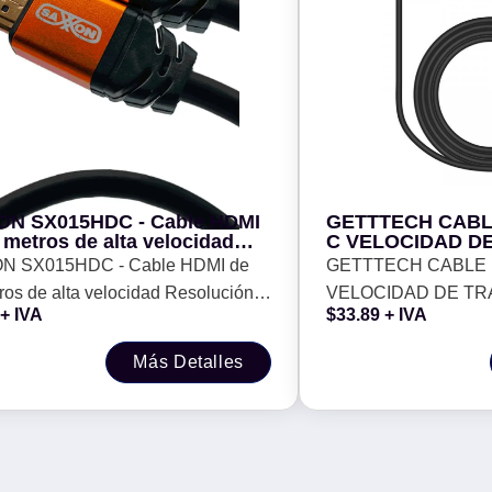
N SX015HDC - Cable HDMI
GETTTECH CABL
 metros de alta velocidad
C VELOCIDAD D
ución 4K / Canal de retorno
TRANSFERENCIA 
N SX015HDC - Cable HDMI de
GETTTECH CABLE 
io (ARC) /Blindado /
METROS, COMPA
 de alta velocidad Resolución
VELOCIDAD DE T
do en oro -
DIFERENTES DIS
+ IVA
$
33.89
+ IVA
COLOR NEGRO M
nal de retorno de audio (ARC)
RAPIDA - 2 METRO
01
do / Chapado en oro -
CON DIFERENTES 
Más Detalles
COLOR NEGRO MOD