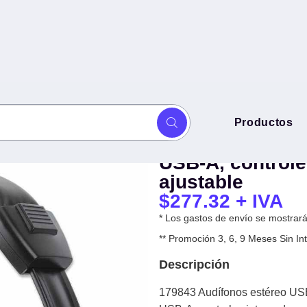
179843 Audífon
Productos
iano de audífonos, cable con
liviano de audí
ófono ajustable
USB-A, controle
ajustable
$
277.32
+ IVA
* Los gastos de envío se mostrarán
** Promoción 3, 6, 9 Meses Sin 
Descripción
179843 Audífonos estéreo USB 