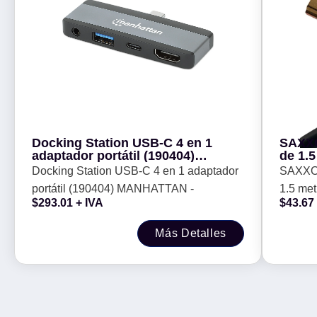
Docking Station USB-C 4 en 1
SAXXO
adaptador portátil (190404)
de 1.5
MANHATTAN -
Resol
Docking Station USB-C 4 en 1 adaptador
SAXXO
de aud
portátil (190404) MANHATTAN -
1.5 metros
Chapa
$
293.01
+ IVA
$
43.67
4K / Ca
/Blinda
Más Detalles