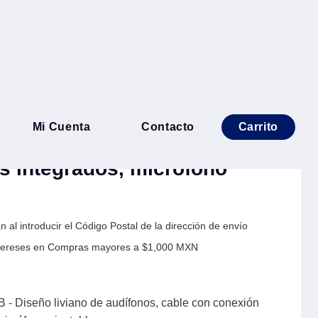
os estéreo USB - Diseño
Mi Cuenta
Contacto
Carrito
fonos, cable con conexión
s integrados, micrófono
 al introducir el Código Postal de la dirección de envío
Intereses en Compras mayores a $1,000 MXN
- Diseño liviano de audífonos, cable con conexión