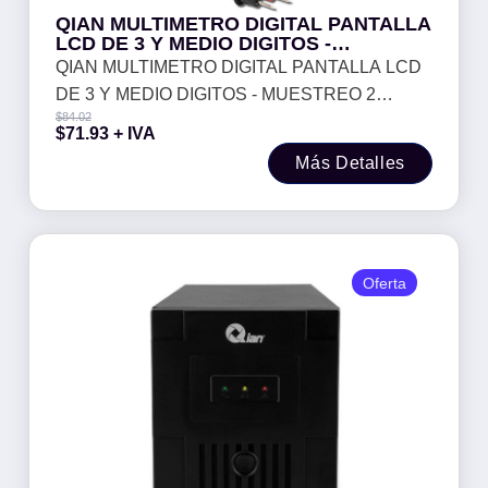
QIAN MULTIMETRO DIGITAL PANTALLA
LCD DE 3 Y MEDIO DIGITOS -
MUESTREO 2 VECES X SEGUNDO,
QIAN MULTIMETRO DIGITAL PANTALLA LCD
BATERIA 9V NEDA O 6F22 INCLUIDOS
DE 3 Y MEDIO DIGITOS - MUESTREO 2
MOD. QAD-90011
$
84.02
VECES X SEGUNDO, BATERIA 9V NEDA O
$
71.93
+ IVA
6F22 INCLUIDOS MOD. QAD-90011
Más Detalles
Oferta