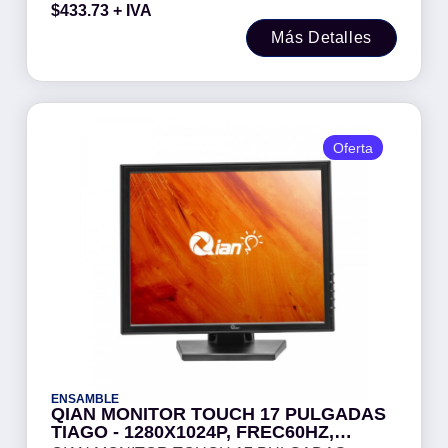
$
433.73
+ IVA
VELOCIDAD 103MM/S, USB, MOD. QIT581701
Más Detalles
Oferta
ENSAMBLE
QIAN MONITOR TOUCH 17 PULGADAS
TIAGO - 1280X1024P, FREC60HZ,