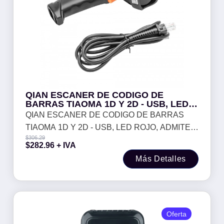
QIAN ESCANER DE CODIGO DE
BARRAS TIAOMA 1D Y 2D - USB, LED
ROJO, ADMITE QR, DATA MATRIX,
QIAN ESCANER DE CODIGO DE BARRAS
PDF417, DISTANCIA DE 10MM A 60MM
TIAOMA 1D Y 2D - USB, LED ROJO, ADMITE
MOD. QLC-2D02-02
$
306.29
QR, DATA MATRIX, PDF417, DISTANCIA DE
$
282.96
+ IVA
10MM A 60MM MOD. QLC-2D02-02
Más Detalles
Oferta