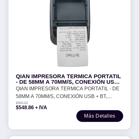
QIAN IMPRESORA TERMICA PORTATIL
- DE 58MM A 70MM/S, CONEXIÓN USB +
BT, BATERIA 2600 MAH DE LITIO, CON
QIAN IMPRESORA TERMICA PORTATIL - DE
CUBIERTA PROTECTORA, MOD. QOP-
58MM A 70MM/S, CONEXIÓN USB + BT,
T58UB-RP
$
880.63
BATERIA 2600 MAH DE LITIO, CON
$
548.86
+ IVA
CUBIERTA PROTECTORA, MOD. QOP-
Más Detalles
T58UB-RP