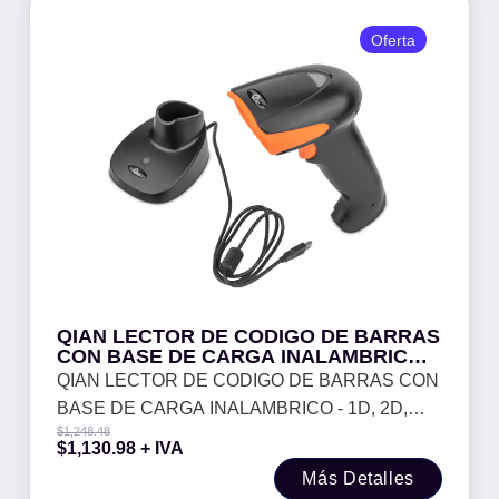
Oferta
QIAN LECTOR DE CODIGO DE BARRAS
CON BASE DE CARGA INALAMBRICO -
1D, 2D, BIDIMENSIONALES, 16HRS D
QIAN LECTOR DE CODIGO DE BARRAS CON
ETRABAJO, BT Y 2.4G, MOD. QOB-
BASE DE CARGA INALAMBRICO - 1D, 2D,
2DMFE
$
1,248.48
BIDIMENSIONALES, 16HRS D ETRABAJO, BT
$
1,130.98
+ IVA
Y 2.4G, MOD. QOB-2DMFE
Más Detalles