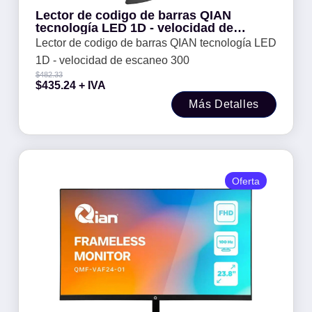
Lector de codigo de barras QIAN
tecnología LED 1D - velocidad de
escaneo 300
Lector de codigo de barras QIAN tecnología LED
1D - velocidad de escaneo 300
$
482.33
$
435.24
+ IVA
Más Detalles
Oferta