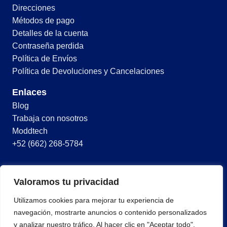
Direcciones
Métodos de pago
Detalles de la cuenta
Contraseña perdida
Política de Envíos
Política de Devoluciones y Cancelaciones
Enlaces
Blog
Trabaja con nosotros
Moddtech
+52 (662) 268-5784
© 2026 Todos los derechos reservados
Valoramos tu privacidad
Términos y condiciones
Utilizamos cookies para mejorar tu experiencia de
Política de privacidad
navegación, mostrarte anuncios o contenido personalizados
y analizar nuestro tráfico. Al hacer clic en "Aceptar todo",