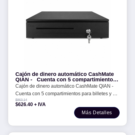
Cajón de dinero automático CashMate
QIAN - Cuenta con 5 compartimientos
para billetes y 8 para monedas
Cajón de dinero automático CashMate QIAN -
Cuenta con 5 compartimientos para billetes y 8
$
863.14
para monedas
$
626.40
+ IVA
Más Detalles