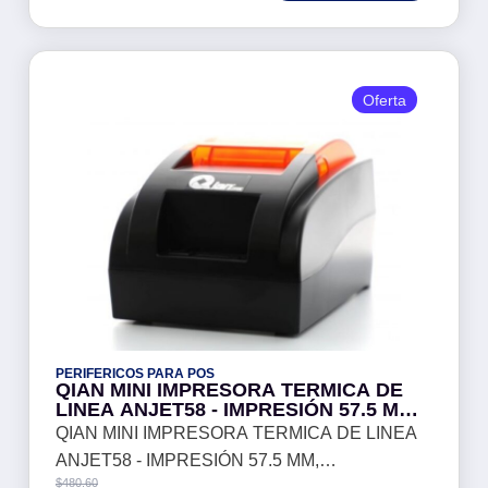
Oferta
PERIFERICOS PARA POS
QIAN MINI IMPRESORA TERMICA DE
LINEA ANJET58 - IMPRESIÓN 57.5 MM,
RESOLUCION 384 PUNTOS LINEA, 203
QIAN MINI IMPRESORA TERMICA DE LINEA
DPI, VELOCIDAD 103MM/S, USB, MOD.
ANJET58 - IMPRESIÓN 57.5 MM,
QIT581701
$
480.60
RESOLUCION 384 PUNTOS LINEA, 203 DPI,