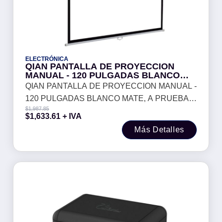
ELECTRÓNICA
QIAN PANTALLA DE PROYECCION
MANUAL - 120 PULGADAS BLANCO
MATE, A PRUEBA DE MOHO, PREVIENE
QIAN PANTALLA DE PROYECCION MANUAL -
LA DISPERSION DE LA LUZ, FACIL
120 PULGADAS BLANCO MATE, A PRUEBA
INSTALACION, MOD. QPG-69503
$
1,987.85
DE MOHO, PREVIENE LA DISPERSION DE LA
$
1,633.61
+ IVA
LUZ, FACIL INSTALACION, MOD. QPG-69503
Más Detalles