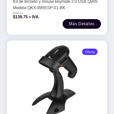
Kit de teclado y mouse keymate 2.0 USB QIAN
Modelo QKX-WRESP-01-BK -
$
163.73
$
139.75
+ IVA
Más Detalles
Oferta