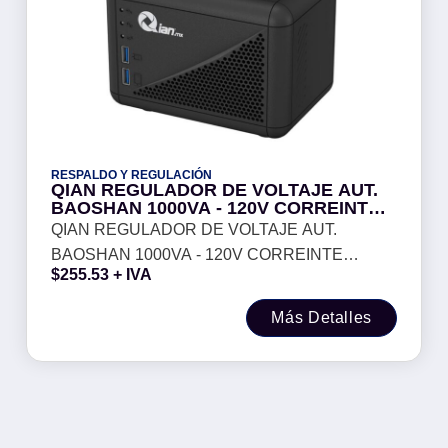
RESPALDO Y REGULACIÓN
QIAN REGULADOR DE VOLTAJE AUT.
BAOSHAN 1000VA - 120V CORREINTE
EXTERNA, FRECUENCIA 50/60 HZ, 8
QIAN REGULADOR DE VOLTAJE AUT.
NEMA5-15R, INDICADOR LED,
BAOSHAN 1000VA - 120V CORREINTE
GARANTIA 1 AÑO, MOD. EN1000
$
255.53
+ IVA
EXTERNA, FRECUENCIA 50/60 HZ, 8 NEMA5-
15R, INDICADOR LED, GARANTIA 1 AÑO,
Más Detalles
MOD. EN1000