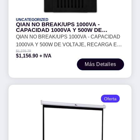
UNCATEGORIZED
QIAN NO BREAK/UPS 1000VA -
CAPACIDAD 1000VA Y 500W DE
VOLTAJE, RECARGA EN 4 A 6 HORAS,
QIAN NO BREAK/UPS 1000VA - CAPACIDAD
INDICADORES LED Y ALARMA, 4
1000VA Y 500W DE VOLTAJE, RECARGA EN
TOMAS DE CORRIENTE, QEI-1000-01
$
1,276.78
4 A 6 HORAS, INDICADORES LED Y ALARMA,
$
1,156.90
+ IVA
4 TOMAS DE CORRIENTE, QEI-1000-01
Más Detalles
Oferta