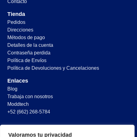
Contacto
Tienda
Pedidos
Direcciones
Métodos de pago
Detalles de la cuenta
Contraseña perdida
Política de Envíos
Política de Devoluciones y Cancelaciones
Enlaces
Blog
Trabaja con nosotros
Moddtech
+52 (662) 268-5784
© 2026 Todos los derechos reservados
Valoramos tu privacidad