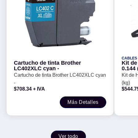
CABLES
Cartucho de tinta Brother
Kit d
LC402XLC cyan -
0.144 
Cartucho de tinta Brother LC402XLC cyan
Kit de
-
(kg)
$
708.34
+ IVA
$
544.7
Más Detalles
Ver todo