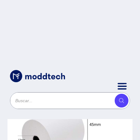
Uncategorized
/
ZK rollo termico ROLLO57 57
45mm 100 rolls/box -