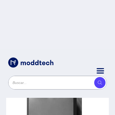
Baterías Banks
/
Banco de baterías UPO33-
100BC40-65 para UPO33-100
PF365 -