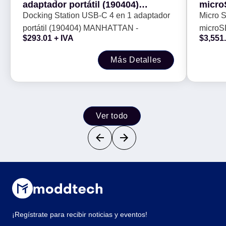
adaptador portátil (190404)
micro
MANHATTAN -
1TB Cl
Docking Station USB-C 4 en 1 adaptador
Micro 
lectur
portátil (190404) MANHATTAN -
micro
(MB/s
$
293.01
+ IVA
$
3,551
Clase 1
escritu
Más Detalles
AUSDX
Ver todo
¡Regístrate para recibir noticias y eventos!