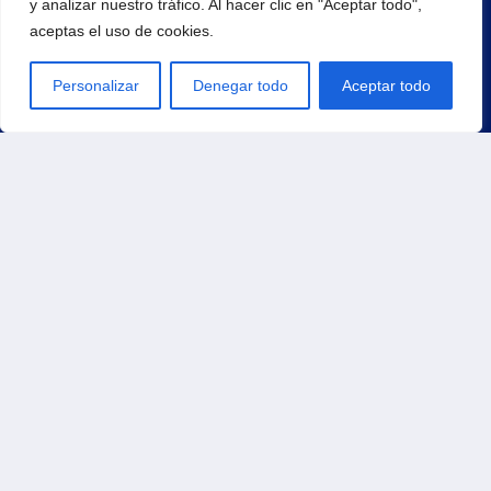
y analizar nuestro tráfico. Al hacer clic en "Aceptar todo",
aceptas el uso de cookies.
¡Regístrate para recibir noticias y eventos!
Personalizar
Denegar todo
Aceptar todo
Principal
Inicio
Productos
Carrito
Contacto
Tienda
Pedidos
Direcciones
Métodos de pago
Detalles de la cuenta