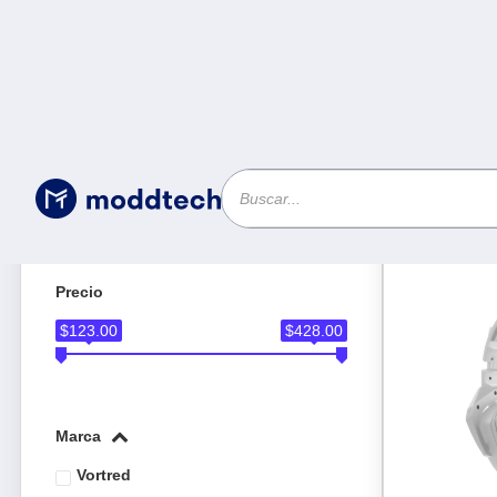
Producto
Filtros
Limpiar
precio
$123.00
$428.00
marca
vortred