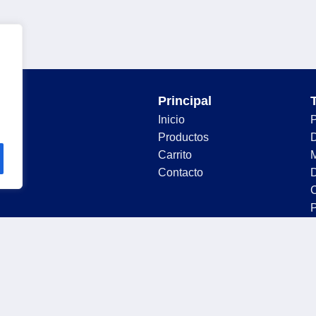
Principal
Inicio
Productos
D
Carrito
Contacto
D
C
P
P
tica de privacidad