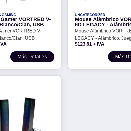
S GAMING
UNCATEGORIZED
 Gamer VORTRED V-
Mouse Alámbrico VORTRED
 Blanco/Cian, USB
6D LEGACY - Alámbri
Juego, 800/1600/2400/
Gamer VORTRED V-
Mouse Alámbrico VORTRED 6D
DPI, Color blanco
Blanco/Cian, USB
LEGACY - Alámbrico, Jueg
IVA
$
123.61
+ IVA
800/1600/2400/3600 DPI, 
blanco
Más Detalles
Más De