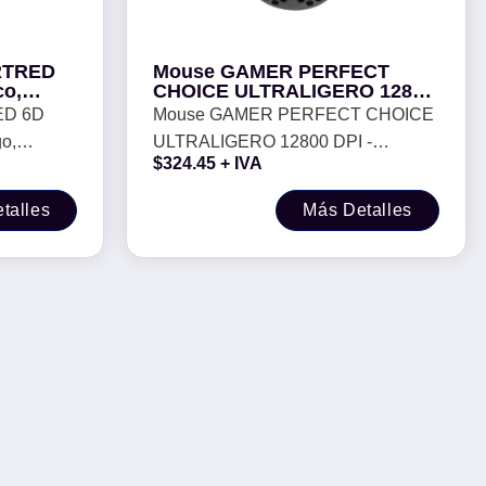
Mouse GAMER PERFECT
co,
CHOICE ULTRALIGERO 12800
3600
DPI - LITEBEE -
Mouse GAMER PERFECT CHOICE
o,
ULTRALIGERO 12800 DPI -
$
324.45
+ IVA
Color
LITEBEE -
talles
Más Detalles