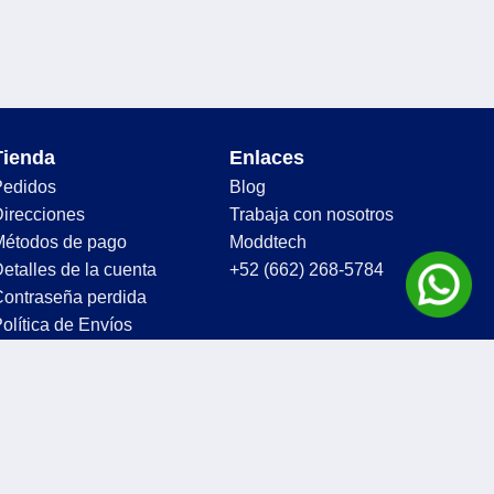
Tienda
Enlaces
Pedidos
Blog
irecciones
Trabaja con nosotros
Métodos de pago
Moddtech
etalles de la cuenta
+52 (662) 268-5784
ontraseña perdida
olítica de Envíos
olítica de Devoluciones y
Cancelaciones