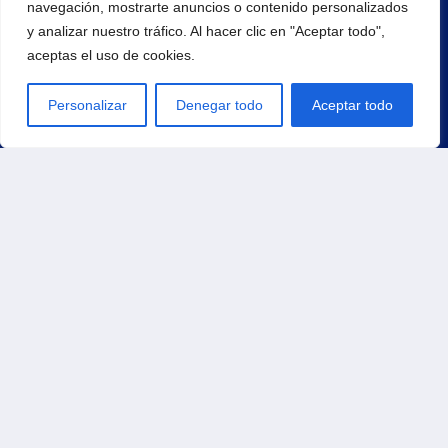
navegación, mostrarte anuncios o contenido personalizados
y analizar nuestro tráfico. Al hacer clic en "Aceptar todo",
aceptas el uso de cookies.
Personalizar
Denegar todo
Aceptar todo
Principal
Inicio
Productos
Carrito
Contacto
Tienda
Pedidos
Direcciones
Métodos de pago
Detalles de la cuenta
Contraseña perdida
Política de Envíos
Política de Devoluciones y Cancelaciones