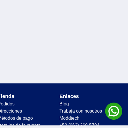
Tienda
Enlaces
Pedidos
Blog
irecciones
Trabaja con nosotros
Métodos de pago
Moddtech
etalles de la cuenta
+52 (662) 268-5784