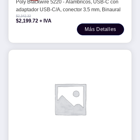
mm, Binaural
Poly Blackwire 5220 - Alambricos, USB-C con
adaptador USB-C/A, conector 3.5 mm, Binaural
$
2,342.32
$
2,199.72
+ IVA
Más Detalles