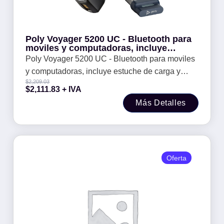
Poly Voyager 5200 UC - Bluetooth para
moviles y computadoras, incluye
estuche de carga y adaptador Bluetooth
Poly Voyager 5200 UC - Bluetooth para moviles
y computadoras, incluye estuche de carga y
$
2,209.03
adaptador Bluetooth
$
2,111.83
+ IVA
Más Detalles
Oferta