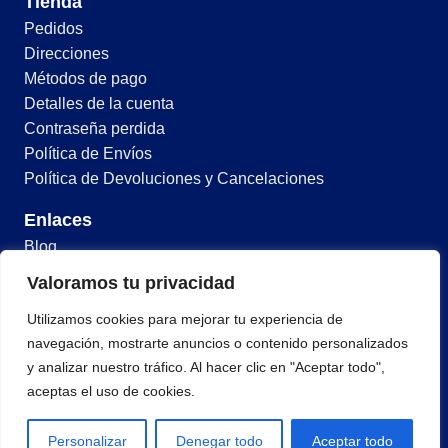
Tienda
Pedidos
Direcciones
Métodos de pago
Detalles de la cuenta
Contraseña perdida
Política de Envíos
Política de Devoluciones y Cancelaciones
Enlaces
Blog
Trabaja con nosotros
Valoramos tu privacidad
Moddtech
Utilizamos cookies para mejorar tu experiencia de
+52 (662) 268-5784
navegación, mostrarte anuncios o contenido personalizados
y analizar nuestro tráfico. Al hacer clic en "Aceptar todo",
aceptas el uso de cookies.
© 2026 Todos los derechos reservados
Términos y condiciones
Política de privacidad
Personalizar
Denegar todo
Aceptar todo