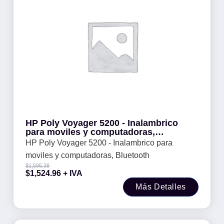
HP Poly Voyager 5200 - Inalambrico
para moviles y computadoras,
Bluetooth
HP Poly Voyager 5200 - Inalambrico para
moviles y computadoras, Bluetooth
$
1,595.38
$
1,524.96
+ IVA
Más Detalles