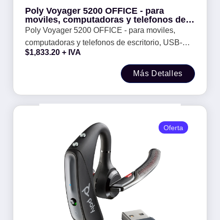
Poly Voyager 5200 OFFICE - para
moviles, computadoras y telefonos de
escritorio, USB-A, Bluetooth, no incluye
Poly Voyager 5200 OFFICE - para moviles,
adaptador
computadoras y telefonos de escritorio, USB-A,
$
1,833.20
+ IVA
Bluetooth, no incluye adaptador
Más Detalles
Oferta