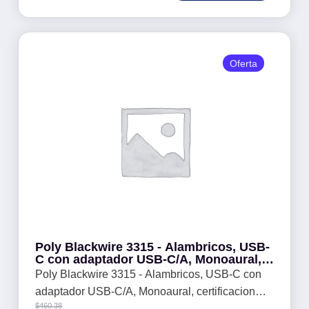
Oferta
Poly Blackwire 3315 - Alambricos, USB-
C con adaptador USB-C/A, Monoaural,
certificacion Microsoft Teams
Poly Blackwire 3315 - Alambricos, USB-C con
adaptador USB-C/A, Monoaural, certificacion
$
460.38
Microsoft Teams