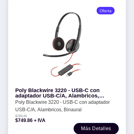
Oferta
Poly Blackwire 3220 - USB-C con
adaptador USB-C/A, Alambricos,
Binaural
Poly Blackwire 3220 - USB-C con adaptador
USB-C/A, Alambricos, Binaural
$
788.35
$
749.86
+ IVA
Más Detalles