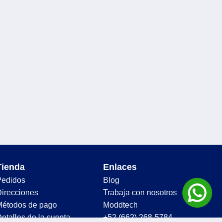
Tienda
Enlaces
Pedidos
Blog
irecciones
Trabaja con nosotros
Métodos de pago
Moddtech
etalles de la cuenta
+52 (662) 268-5784