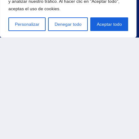
y analizar nuestro tráfico. Al hacer clic en "Aceptar todo",
aceptas el uso de cookies.
¡Regístrate para recibir noticias y eventos!
Personalizar
Denegar todo
Aceptar todo
Principal
Inicio
Productos
Carrito
Contacto
Tienda
Pedidos
Direcciones
Métodos de pago
Detalles de la cuenta