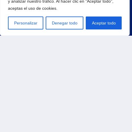
y analizar nuestro tráfico. Al hacer clic en "Aceptar todo",
aceptas el uso de cookies.
¡Regístrate para recibir noticias y eventos!
Personalizar
Denegar todo
Aceptar todo
Principal
Inicio
Productos
Carrito
Contacto
Tienda
Pedidos
Direcciones
Métodos de pago
Detalles de la cuenta