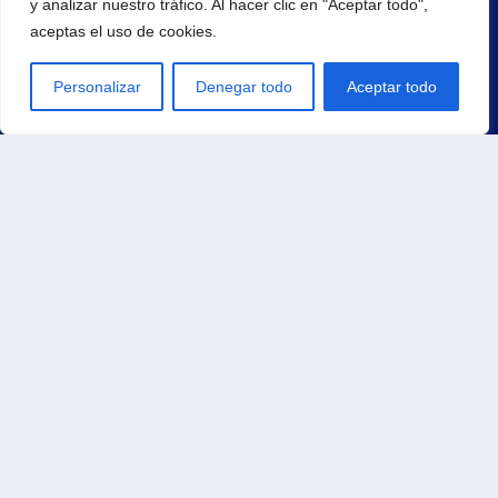
y analizar nuestro tráfico. Al hacer clic en "Aceptar todo",
aceptas el uso de cookies.
¡Regístrate para recibir noticias y eventos!
Personalizar
Denegar todo
Aceptar todo
Principal
Inicio
Productos
Carrito
Contacto
Tienda
Pedidos
Direcciones
Métodos de pago
Detalles de la cuenta