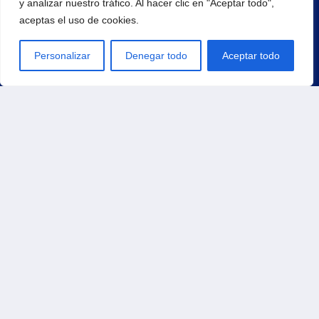
y analizar nuestro tráfico. Al hacer clic en "Aceptar todo",
aceptas el uso de cookies.
¡Regístrate para recibir noticias y eventos!
Personalizar
Denegar todo
Aceptar todo
Principal
Inicio
Productos
Carrito
Contacto
Tienda
Pedidos
Direcciones
Métodos de pago
Detalles de la cuenta