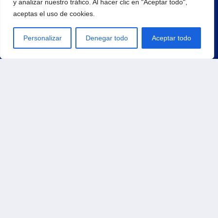
y analizar nuestro tráfico. Al hacer clic en "Aceptar todo",
aceptas el uso de cookies.
¡Regístrate para recibir noticias y eventos!
Personalizar
Denegar todo
Aceptar todo
Principal
Inicio
Productos
Carrito
Contacto
Tienda
Pedidos
Direcciones
Métodos de pago
Detalles de la cuenta