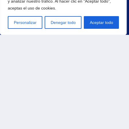
y analizar nuestro tráfico. Al hacer clic en "Aceptar todo",
aceptas el uso de cookies.
¡Regístrate para recibir noticias y eventos!
Personalizar
Denegar todo
Aceptar todo
Principal
Inicio
Productos
Carrito
Contacto
Tienda
Pedidos
Direcciones
Métodos de pago
Detalles de la cuenta