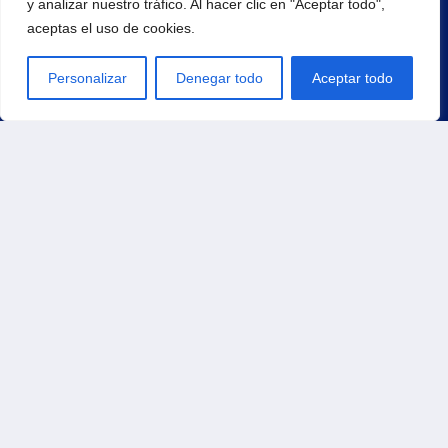
y analizar nuestro tráfico. Al hacer clic en "Aceptar todo",
aceptas el uso de cookies.
¡Regístrate para recibir noticias y eventos!
Personalizar
Denegar todo
Aceptar todo
Principal
Inicio
Productos
Carrito
Contacto
Tienda
Pedidos
Direcciones
Métodos de pago
Detalles de la cuenta