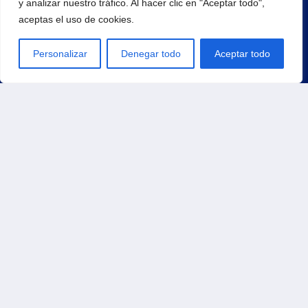
y analizar nuestro tráfico. Al hacer clic en "Aceptar todo",
aceptas el uso de cookies.
¡Regístrate para recibir noticias y eventos!
Personalizar
Denegar todo
Aceptar todo
Principal
Inicio
Productos
Carrito
Contacto
Tienda
Pedidos
Direcciones
Métodos de pago
Detalles de la cuenta