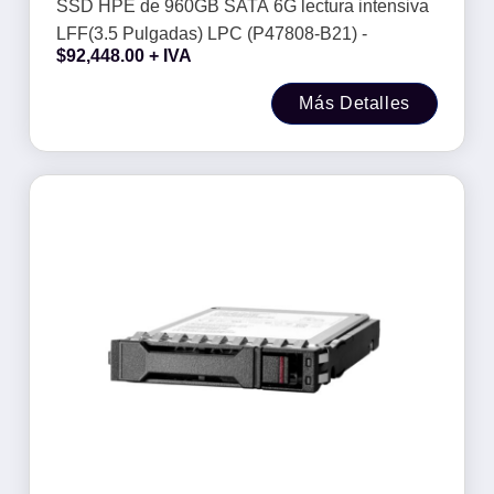
(P47808-B21) -
SSD HPE de 960GB SATA 6G lectura intensiva
LFF(3.5 Pulgadas) LPC (P47808-B21) -
$
92,448.00
+ IVA
Más Detalles