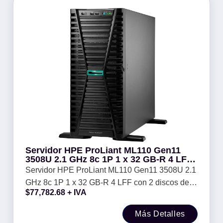
Servidor HPE ProLiant ML110 Gen11
3508U 2.1 GHz 8c 1P 1 x 32 GB-R 4 LFF
con 2 discos de 4 TB HDD -
Servidor HPE ProLiant ML110 Gen11 3508U 2.1
GHz 8c 1P 1 x 32 GB-R 4 LFF con 2 discos de 4
$
77,782.68
+ IVA
TB HDD -
Más Detalles