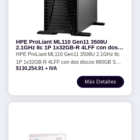
HPE ProLiant ML110 Gen11 3508U
2.1GHz 8c 1P 1x32GB-R 4LFF con dos
discos 960GB SSD -
HPE ProLiant ML110 Gen11 3508U 2.1GHz 8c
1P 1x32GB-R 4LFF con dos discos 960GB SSD
$
130,254.91
+ IVA
-
Más Detalles