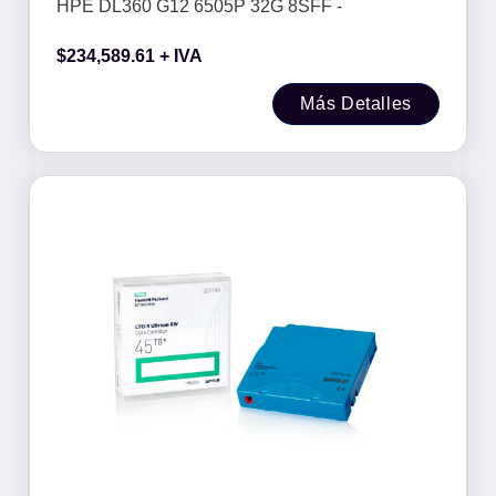
HPE DL360 G12 6505P 32G 8SFF -
$
234,589.61
+ IVA
Más Detalles