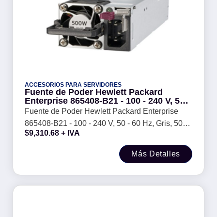
ACCESORIOS PARA SERVIDORES
Fuente de Poder Hewlett Packard
Enterprise 865408-B21 - 100 - 240 V, 50 -
60 Hz, Gris, 500 W, Servidor
Fuente de Poder Hewlett Packard Enterprise
865408-B21 - 100 - 240 V, 50 - 60 Hz, Gris, 500
$
9,310.68
+ IVA
W, Servidor
Más Detalles