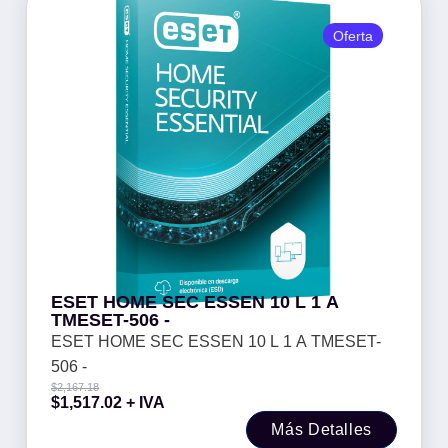
Oferta
ESET HOME SEC ESSEN 10 L 1 A
TMESET-506 -
ESET HOME SEC ESSEN 10 L 1 A TMESET-
506 -
$
2,167.18
$
1,517.02
+ IVA
Más Detalles