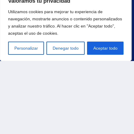
Valoramos tu privacidad
Utilizamos cookies para mejorar tu experiencia de
navegación, mostrarte anuncios o contenido personalizados
Principal
y analizar nuestro tráfico. Al hacer clic en "Aceptar todo",
Inicio
aceptas el uso de cookies.
Productos
Carrito
Personalizar
Denegar todo
Aceptar todo
Contacto
Tienda
Pedidos
Direcciones
Métodos de pago
Detalles de la cuenta
Contraseña perdida
Política de Envíos
Política de Devoluciones y Cancelaciones
Enlaces