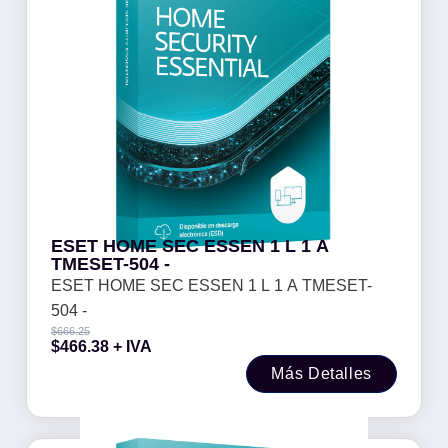
ESET HOME SEC ESSEN 1 L 1 A
TMESET-504 -
ESET HOME SEC ESSEN 1 L 1 A TMESET-
504 -
$
666.25
$
466.38
+ IVA
Más Detalles