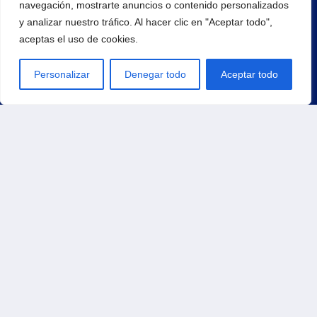
navegación, mostrarte anuncios o contenido personalizados
y analizar nuestro tráfico. Al hacer clic en "Aceptar todo",
aceptas el uso de cookies.
Personalizar
Denegar todo
Aceptar todo
Principal
Inicio
Productos
Carrito
Contacto
Tienda
Pedidos
Direcciones
Métodos de pago
Detalles de la cuenta
Contraseña perdida
Política de Envíos
Política de Devoluciones y Cancelaciones