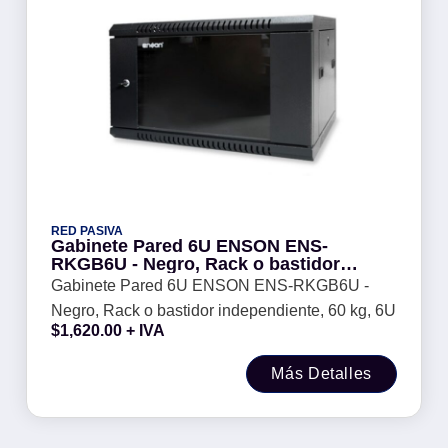
RED PASIVA
Gabinete Pared 6U ENSON ENS-
RKGB6U - Negro, Rack o bastidor
independiente, 60 kg, 6U
Gabinete Pared 6U ENSON ENS-RKGB6U -
Negro, Rack o bastidor independiente, 60 kg, 6U
$
1,620.00
+ IVA
Más Detalles