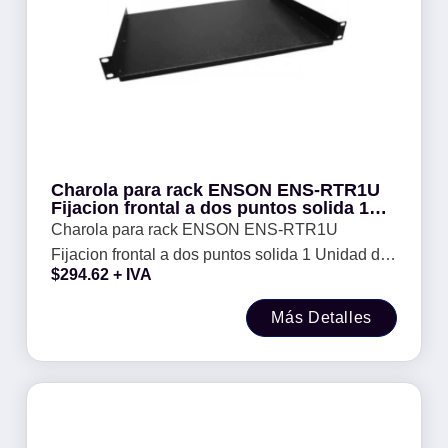
Charola para rack ENSON ENS-RTR1U
Fijacion frontal a dos puntos solida 1
Unidad de rack - Compatible con racks
Charola para rack ENSON ENS-RTR1U
y gabinetes ENSON.
Fijacion frontal a dos puntos solida 1 Unidad de
$
294.62
+ IVA
rack - Compatible con racks y gabinetes
ENSON.
Más Detalles