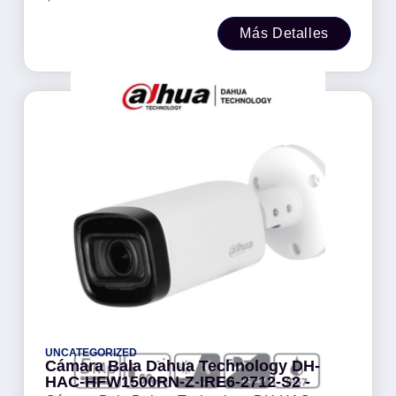
Más Detalles
UNCATEGORIZED
Cámara Bala Dahua Technology DH-
HAC-HFW1500RN-Z-IRE6-2712-S2 -