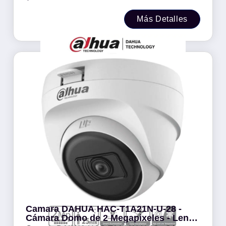
Más Detalles
Camara DAHUA HAC-T1A21N-U-28 -
Cámara Domo de 2 Megapixeles - Lente