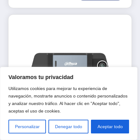
Valoramos tu privacidad
Utilizamos cookies para mejorar tu experiencia de
navegación, mostrarte anuncios o contenido personalizados
y analizar nuestro tráfico. Al hacer clic en "Aceptar todo",
aceptas el uso de cookies.
Cámara Dashcam 4K DHI-DAE-
HC5711GW-T5 4K / Pantalla 3 Pulgadas/
Módulo Wifi AP -
Cámara Dashcam 4K DHI-DAE-HC5711GW-T5
Personalizar
Denegar todo
Aceptar todo
4K / Pantalla 3 Pulgadas/ Módulo Wifi AP -
$
1,784.47
+ IVA