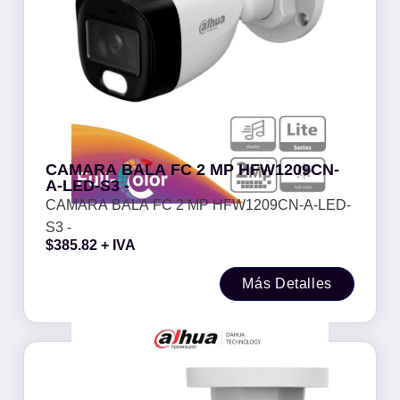
CAMARA BALA FC 2 MP HFW1209CN-
A-LED-S3 -
CAMARA BALA FC 2 MP HFW1209CN-A-LED-
S3 -
$
385.82
+ IVA
Más Detalles