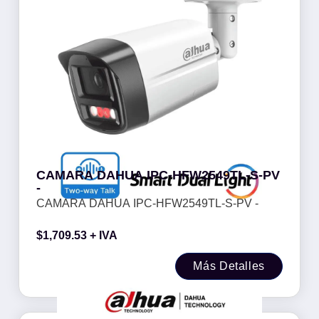
CAMARA DAHUA IPC-HFW2549TL-S-PV
-
CAMARA DAHUA IPC-HFW2549TL-S-PV -
$
1,709.53
+ IVA
Más Detalles