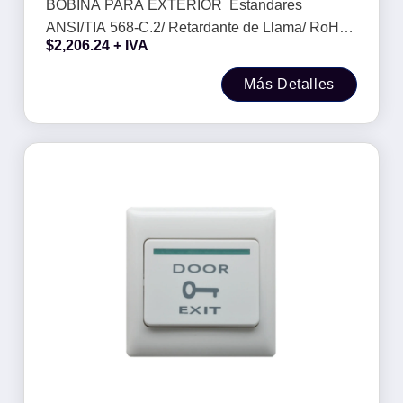
RoHS/ -
BOBINA PARA EXTERIOR Estandares
ANSI/TIA 568-C.2/ Retardante de Llama/ RoHS/
$
2,206.24
+ IVA
-
Más Detalles