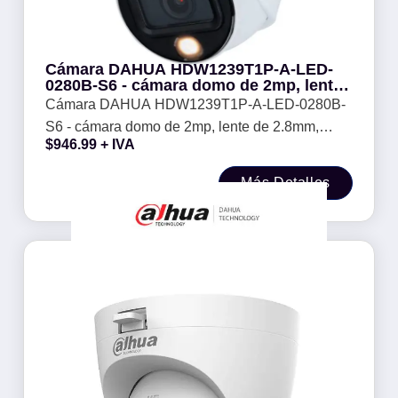
Cámara DAHUA HDW1239T1P-A-LED-
0280B-S6 - cámara domo de 2mp, lente
de 2.8mm, 100°, micrófono integrado,
Cámara DAHUA HDW1239T1P-A-LED-0280B-
luz blanca 15 m
S6 - cámara domo de 2mp, lente de 2.8mm,
$
946.99
+ IVA
100°, micrófono integrado, luz blanca 15 m
Más Detalles