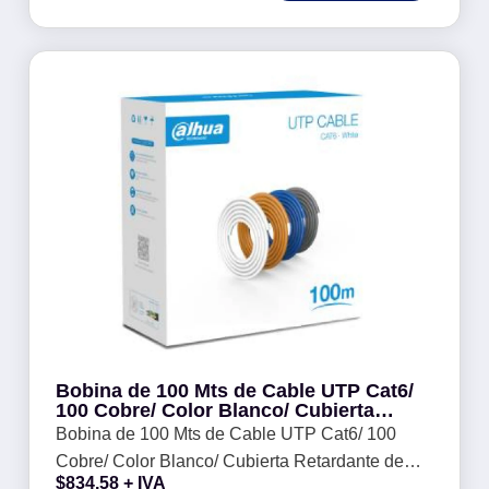
Bobina de 100 Mts de Cable UTP Cat6/
100 Cobre/ Color Blanco/ Cubierta
Retardante de Flama con Certificación
Bobina de 100 Mts de Cable UTP Cat6/ 100
CE CPR Eca/ Ideal para Video y Redes
Cobre/ Color Blanco/ Cubierta Retardante de
NB -
$
834.58
+ IVA
Flama con Certificación CE CPR Eca/ Ideal para