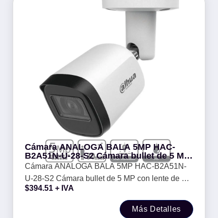
Cámara ANALOGA BALA 5MP HAC-
B2A51N-U-28-S2 Cámara bullet de 5 MP
con lente de 2.8 mm -
Cámara ANALOGA BALA 5MP HAC-B2A51N-
U-28-S2 Cámara bullet de 5 MP con lente de 2.8
$
394.51
+ IVA
mm -
Más Detalles