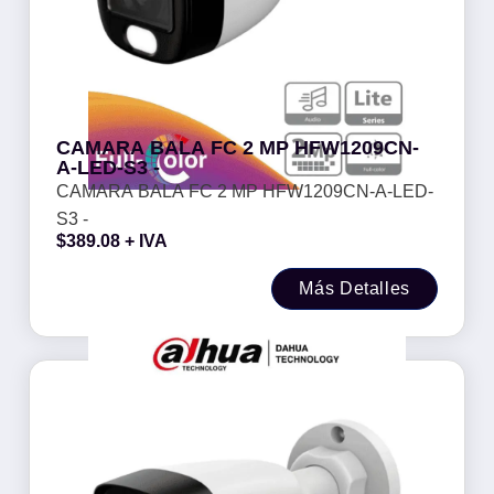
CAMARA BALA FC 2 MP HFW1209CN-
A-LED-S3 -
CAMARA BALA FC 2 MP HFW1209CN-A-LED-
S3 -
$
389.08
+ IVA
Más Detalles