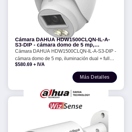
Cámara DAHUA HDW1500CLQN-IL-A-
S3-DIP - cámara domo de 5 mp,
iluminación dual + full color, lente de
Cámara DAHUA HDW1500CLQN-IL-A-S3-DIP -
2.8mm, 106°, 30 mts de ir, micrófono
cámara domo de 5 mp, iluminación dual + full
integrado, ip67
$
580.69
+ IVA
color, lente de 2.8mm, 106°, 30 mts de ir,
micrófono integrado, ip67
Más Detalles