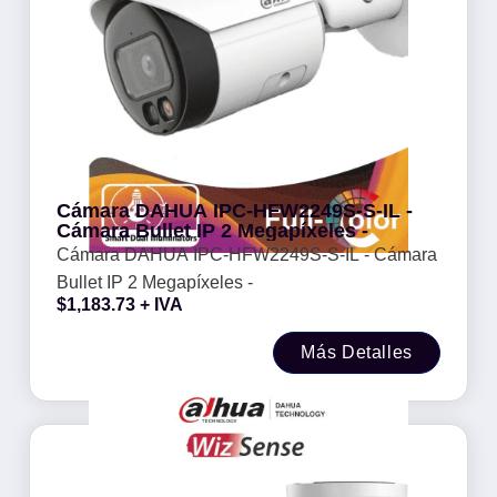
Cámara DAHUA IPC-HFW2249S-S-IL -
Cámara Bullet IP 2 Megapíxeles -
Cámara DAHUA IPC-HFW2249S-S-IL - Cámara
Bullet IP 2 Megapíxeles -
$
1,183.73
+ IVA
Más Detalles