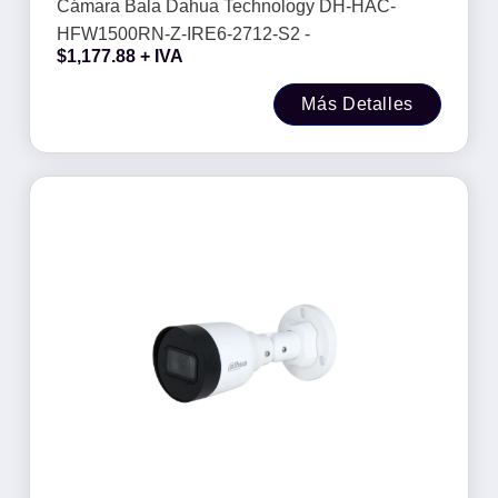
Cámara Bala Dahua Technology DH-HAC-
HFW1500RN-Z-IRE6-2712-S2 -
$
1,177.88
+ IVA
Más Detalles